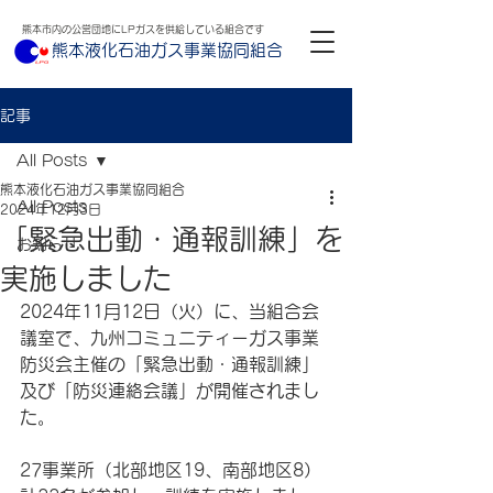
熊本市内の公営団地にLPガスを供給している組合です
熊本液化石油ガス事業協同組合
記事
All Posts
熊本液化石油ガス事業協同組合
All Posts
2024年12月3日
「緊急出動・通報訓練」を
お知らせ
実施しました
2024年11月12日（火）に、当組合会
議室で、九州コミュニティーガス事業
防災会主催の「緊急出動・通報訓練」
及び「防災連絡会議」が開催されまし
た。
27事業所（北部地区19、南部地区8）