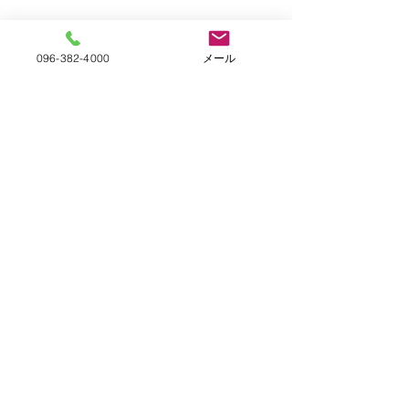
096-382-4000
メール
自主取組宣言
創立50周年記
熊本液化石油ガス事業協同組合
開催しました
LPガスの取引適正化・料金
〒862-0951
熊本県熊本市中央区上水前寺2丁目18‐4ＬＰガス会館
の透明化に向けた取組宣言
2024年11月9日
熊本液化石油ガス事業協同組
TEL：
096-382-4000
熊本にて、「熊本