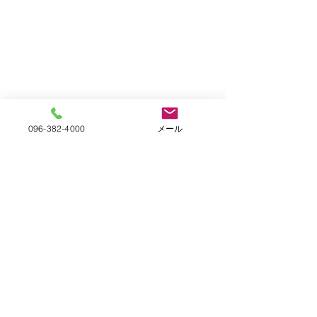
096-382-4000
メール
自主取組宣言
「緊急出動・通
熊本液化石油ガス事業協同組合
を実施しました
LPガスの取引適正化・料金
〒862-0951
熊本県熊本市中央区上水前寺2丁目18‐4ＬＰガス会館
の透明化に向けた取組宣言
2024年11月12
熊本液化石油ガス事業協同組
TEL：
096-382-4000
当組合会議室で、
合は2024年４月２日に公布