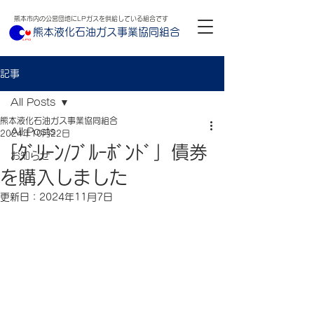
熊本市内の公営団地にLPガスを供給している組合です
熊本液化石油ガス事業協同組合
記事
All Posts
熊本液化石油ガス事業協同組合
All Posts
2024年10月22日
「ｸﾞﾘｰﾝ/ﾌﾞﾙｰﾎﾞﾝﾄﾞ」債券
お知らせ
を購入しました
更新日：
2024年11月7日