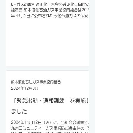
LPガスの取引適正化・料金の透明化に向けた取
組宣言 熊本液化石油ガス事業協同組合は2024
年４月２日に公布された液化石油ガスの保安の
確保及び取引の適正化に関する法律の改正に伴
い、以下の内容を遵守することを宣言します。
1. 過大な営業行為の制限...
熊本液化石油ガス事業協同組合
2024年12月3日
「緊急出動・通報訓練」を実施し
ました
2024年11月12日（火）に、当組合会議室で、
九州コミュニティーガス事業防災会主催の「緊