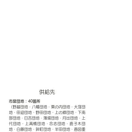
​供給先
市営団地：40箇所
（野越団地・八幡団地・栗の内団地・大窪団
地・田迎団地・野田団地・上の郷団地・下南
部団地・日吉団地・薄場団地・月出団地・上
代団地・上高橋団地・合志団地・鹿子木団
地・白藤団地・鉾町団地・半田団地・画図重