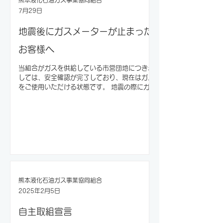
7月29日
地震後にガスメーターが止まった
お客様へ
当組合がガスを供給している市営団地につきま
しては、安全確認が完了しており、現在はガス
をご使用いただける状態です。 地震の際にガス
をご使用中だった場合や、地震の前後にガスを
ご使用になった場合は、ガスメーターが揺れを
感知し、安全のためにガスを自動的に止めるこ
とがあります。 ガスメーターが止まっても、多
くは安全装置が作動しているだけで、お客様ご
自身の復帰操作により使用を再開できます。 ガ
スメーターの復帰手順
熊本液化石油ガス事業協同組合
2025年2月5日
自主取組宣言