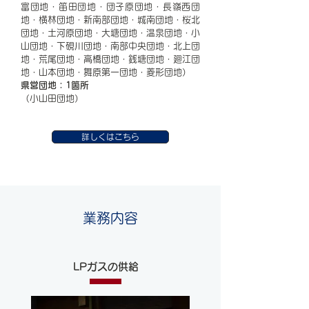
富団地・笛田団地・団子原団地・長嶺西団
地・横林団地・新南部団地・城南団地・桜北
団地・土河原団地・大塘団地・温泉団地・小
山団地・下硯川団地・南部中央団地・北上団
地・荒尾団地・高橋団地・銭塘団地・廻江団
地・山本団地・舞原第一団地・菱形団地）
県営団地：1箇所
（小山田団地）
詳しくはこちら
業務内容
LPガスの供給