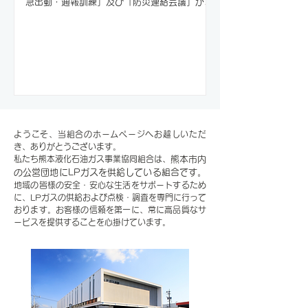
急出動・通報訓練」及び「防災連絡会議」が開
催されました。 27事業所（北部地区19、南部
地区8）計33名が参加し、訓練を実施しまし
た。...
ようこそ、当組合のホームページへお越しいただ
き、ありがとうございます。
私たち熊本液化石油ガス事業協同組合は、
熊本市内
の公営団地にLPガスを供給している組合です。
地域の皆様の安全・安心な生活をサポートするため
に、LPガスの供給および点検・調査を専門に行って
おります。お客様の信頼を第一に、常に高品質なサ
ービスを提供することを心掛けています。