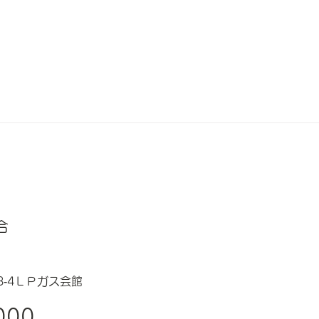
合
‐4ＬＰガス会館
000