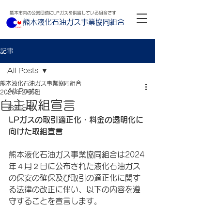
熊本市内の公営団地にLPガスを供給している組合です
熊本液化石油ガス事業協同組合
記事
All Posts
熊本液化石油ガス事業協同組合
All Posts
2025年2月5日
自主取組宣言
お知らせ
LPガスの取引適正化・料金の透明化に
向けた取組宣言
熊本液化石油ガス事業協同組合は2024
年４月２日に公布された液化石油ガス
の保安の確保及び取引の適正化に関す
る法律の改正に伴い、以下の内容を遵
守することを宣言します。